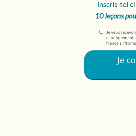
Inscris-toi 
10 leçons pou
Je veux recevoir
et uniquement d
français. Promis
Je c