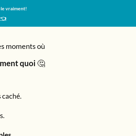
-le vraiment!
u👈
 des moments où
tement quoi
🤔
s caché.
s.
ples.