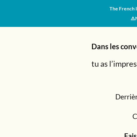
The French I
⚠️
Dans les conv
tu as l’impre
Derriè
C
Fais