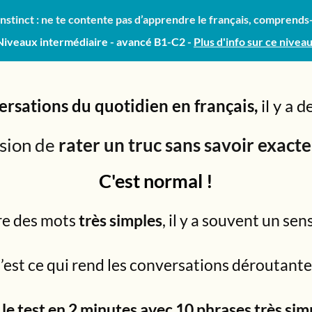
nstinct : ne te contente pas d’apprendre le français, comprends
Niveaux intermédiaire - avancé B1-C2 -
Plus d'info sur ce nivea
ersations du quotidien en français,
il y a
ssion de
rater un truc sans savoir exac
C'est normal !
re des mots
très simples
, il y a souvent un sen
’est ce qui rend les conversations déroutante
 le test en 2 minutes avec 10 phrases très sim