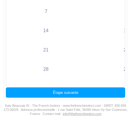
7
8
14
15
21
22
28
29
Étape suivante
Katy Beauvais EI - The French Instinct -
www.thefrenchinstinct.com
- SIRET: 830 659
173 00025 . Adresse professionnelle : 1 rue Saint Felix, 35490 Vieux-Vy-Sur-Couesnon,
France . Contact mail :
info@thefrenchinstinct.com